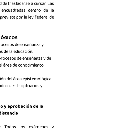
ad de trasladarse a cursar. Las
n
encuadradas dentro de la
revista por la ley federal de
GÓGICOS
 procesos de enseñanza y
as de la educación.
 procesos de enseñanza y de
 el área de conocimiento
ción del área epistemológica.
ón interdisciplinarios y
do y aprobación de la
distancia
S:
Todos los exámenes y