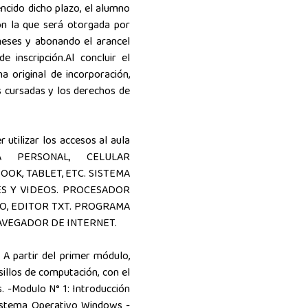
encido dicho plazo, el alumno
ión la que será otorgada por
meses y abonando el arancel
e inscripción.Al concluir el
 original de incorporación,
s cursadas y los derechos de
 utilizar los accesos al aula
RA PERSONAL, CELULAR
OK, TABLET, ETC. SISTEMA
ES Y VIDEOS. PROCESADOR
LO, EDITOR TXT. PROGRAMA
NAVEGADOR DE INTERNET.
A partir del primer módulo,
rsillos de computación, con el
. -Modulo N° 1: Introducción
Sistema Operativo Windows -