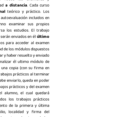
dad
a distancia
. Cada curso
inal
teórico y práctico. Los
y autoevaluación
incluidos en
umno examinar sus propios
a los estudios. El trabajo
l serán enviados en él
último
tos para acceder al examen
dad de los módulos dispuestos
r y haber resuelto y enviado
inalizar él ultimo módulo de
 una copia (con su firma en
trabajos prácticos al terminar
debe enviarlo, queda en poder
abajos prácticos y del examen
el alumno, el cual quedará
dos los trabajos prácticos
ento de la primera y última
ilio, localidad y firma del