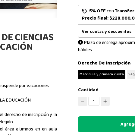
5% OFF
con
Transfer
Precio final:
$228.000,
Ver cuotas y descuentos
DE CIENCIAS
Plazo de entrega aproxim
UCACIÓN
hábiles
Derecho De Inscripción
Matricula y primera cuota
Seg
 suspende por vacaciones
Cantidad
 LA EDUCACIÓN
1
l derecho de inscripción y la
elegido.
Agrega
el área alumnos en en aula