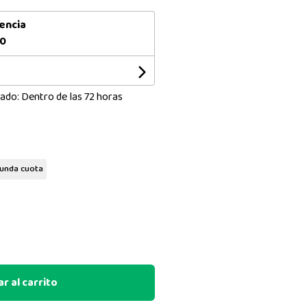
encia
00
ado: Dentro de las 72 horas
unda cuota
r al carrito