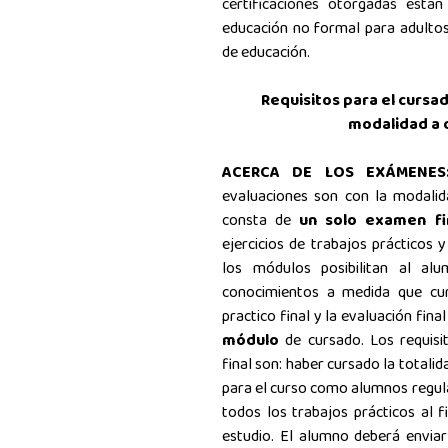
certificaciones otorgadas está
educación no formal para adultos 
de educación
.
Requisitos para el cursa
modalidad a 
ACERCA DE LOS EXÁMENE
evaluaciones son con la modali
consta de
un solo examen f
ejercicios de trabajos prácticos 
los módulos posibilitan al al
conocimientos a medida que curs
practico final y la evaluación fina
módulo
de cursado. Los requisi
final son: haber cursado la totali
para el curso como alumnos regula
todos los trabajos prácticos al f
estudio. El alumno deberá enviar