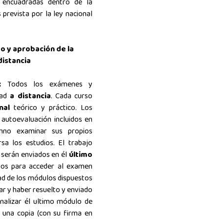
n
encuadradas dentro de la
prevista por la ley nacional
do y aprobación de la
distancia
S:
Todos los exámenes y
dad
a distancia
. Cada curso
inal
teórico y práctico. Los
y autoevaluación
incluidos en
umno examinar sus propios
a los estudios. El trabajo
l serán enviados en él
último
tos para acceder al examen
dad de los módulos dispuestos
r y haber resuelto y enviado
inalizar él ultimo módulo de
 una copia (con su firma en