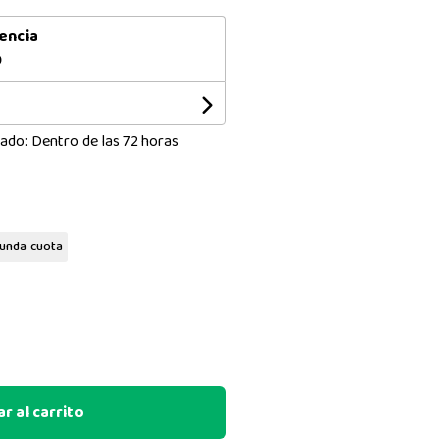
encia
0
ado: Dentro de las 72 horas
unda cuota
r al carrito