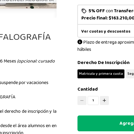
5% OFF
con
Transfer
Precio final:
$163.210,0
Ver cuotas y descuentos
FALOGRAFÍA
Plazo de entrega aproxim
hábiles
n 6 Meses
(opcional: cursado
Derecho De Inscripción
Matricula y primera cuota
Seg
 suspende por vacaciones
Cantidad
GRAFÍA
1
l derecho de inscripción y la
Agrega
 desde el área alumnos en en
a inscripción.