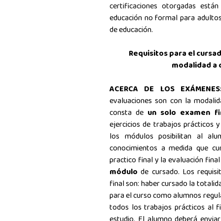
certificaciones otorgadas está
educación no formal para adultos 
de educación
.
Requisitos para el cursa
modalidad a 
ACERCA DE LOS EXÁMENE
evaluaciones son con la modali
consta de
un solo examen f
ejercicios de trabajos prácticos 
los módulos posibilitan al al
conocimientos a medida que curs
practico final y la evaluación fina
módulo
de cursado. Los requisi
final son: haber cursado la totali
para el curso como alumnos regula
todos los trabajos prácticos al f
estudio. El alumno deberá enviar