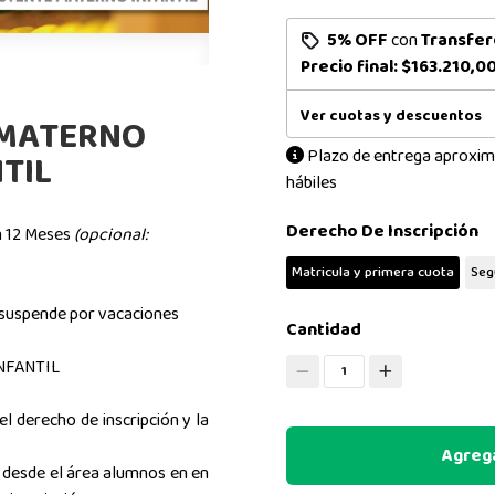
5% OFF
con
Transfer
Precio final:
$163.210,0
Ver cuotas y descuentos
 MATERNO
Plazo de entrega aproxim
TIL
hábiles
Derecho De Inscripción
n 12 Meses
(opcional:
Matricula y primera cuota
Seg
 suspende por vacaciones
Cantidad
NFANTIL
1
l derecho de inscripción y la
Agrega
 desde el área alumnos en en