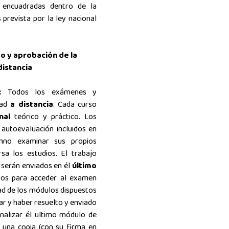
n
encuadradas dentro de la
prevista por la ley nacional
do y aprobación de la
distancia
S:
Todos los exámenes y
dad
a distancia
. Cada curso
inal
teórico y práctico. Los
y autoevaluación
incluidos en
umno examinar sus propios
a los estudios. El trabajo
l serán enviados en él
último
tos para acceder al examen
dad de los módulos dispuestos
r y haber resuelto y enviado
inalizar él ultimo módulo de
 una copia (con su firma en