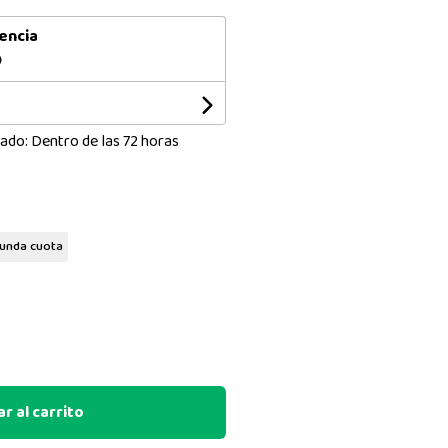
encia
0
ado: Dentro de las 72 horas
unda cuota
r al carrito